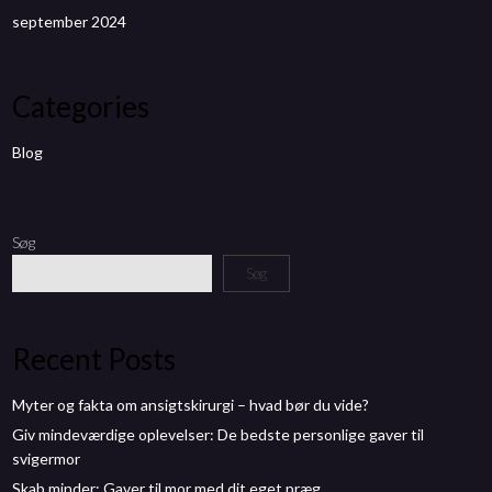
september 2024
Categories
Blog
Søg
Søg
Recent Posts
Myter og fakta om ansigtskirurgi – hvad bør du vide?
Giv mindeværdige oplevelser: De bedste personlige gaver til
svigermor
Skab minder: Gaver til mor med dit eget præg