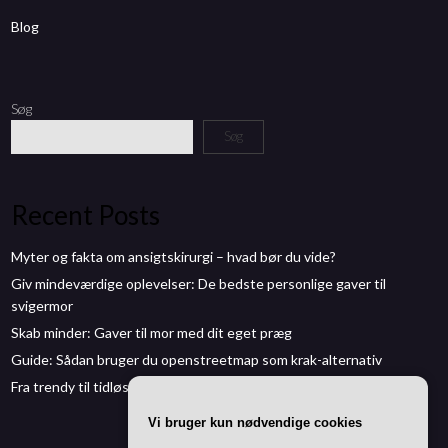
Blog
Søg
Søg
Recent Posts
Myter og fakta om ansigtskirurgi – hvad bør du vide?
Giv mindeværdige oplevelser: De bedste personlige gaver til
svigermor
Skab minder: Gaver til mor med dit eget præg
Guide: Sådan bruger du openstreetmap som krak-alternativ
Fra trendy til tidløst: Vejles frisører fortæller om årets hårmoden
Vi bruger kun nødvendige cookies